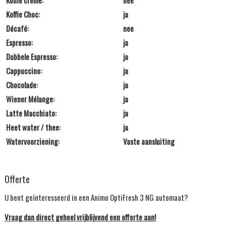
Koffie crème:
nee
Koffie Choc:
ja
Décafé:
nee
Espresso:
ja
Dubbele Espresso:
ja
Cappuccino:
ja
Chocolade:
ja
Wiener Mélange:
ja
Latte Macchiato:
ja
Heet water / thee:
ja
Watervoorziening:
Vaste aansluiting
Offerte
U bent geïnteresseerd in een Animo OptiFresh 3 NG automaat?
Vraag dan direct geheel vrijblijvend een offerte aan!