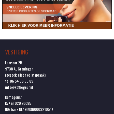
VESTIGING
Lamsoor 2B
9738 AL Groningen
(bezoek alleen op afspraak)
tel 06 54 36 36 89
info@koffiegeur.nl
Koffiegeur.nl
KvK nr 020 96387
ING bank NL49INGB0003210517