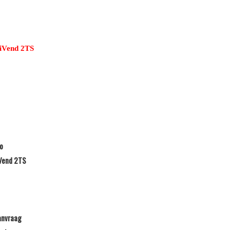
iVend 2TS
o
Vend 2TS
anvraag