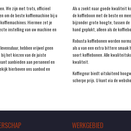
n. We zijn met trots, officieel
Als u zoekt naar goede kwaliteit kof
n om de beste koffiemachine bij u
de koffieboon met de beste en mee
 koffiemachines. Hiermee zet je
bijzonder grote hoogte, tussen d
fecte instelling van uw machine en
hand geplukt, alleen als de koffieb
Robusta koffiebonen worden norma
levensduur, hebben vrijwel geen
als u van een extra bittere smaak 
bij het kiezen van de juiste
soort koffiebonen. Alle kwaliteit
 kunt aanbieden aan personeel en
kwaliteit.
Bekijk hierboven ons aanbod en
Koffiegeur biedt uitsluitend hoog
scherpe prijs. U kunt via de websh
ERSCHAP
WERKGEBIED