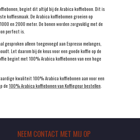
fiebonen, begint dit altijd bij de Arabica koffieboon. Dit is
ste koffiesmaak. De Arabica koffiebomen groeien op
e 1000 en 2000 meter. De bonen worden zorgvuldig met de
oon perfect is.
al gesproken alleen toegevoegd aan Espresso melanges,
houdt. Let daarom bij de keus voor een goede koffie op de
skoffie begint met 100% Arabica koffiebonen van een hoge
waardige kwaliteit 100% Arabica koffiebonen aan voor een
op de
100% Arabica koffiebonen van Koffiegeur bestellen
.
NEEM CONTACT MET MIJ OP