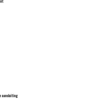
ant
e aansluiting