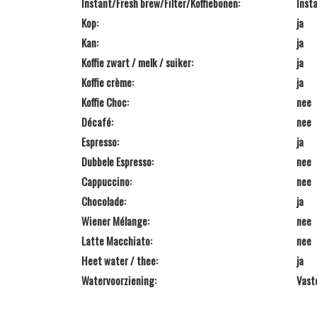
Instant/Fresh brew/Filter/Koffiebonen:
Inst
Kop:
ja
Kan:
ja
Koffie zwart / melk / suiker:
ja
Koffie crème:
ja
Koffie Choc:
nee
Décafé:
nee
Espresso:
ja
Dubbele Espresso:
nee
Cappuccino:
nee
Chocolade:
ja
Wiener Mélange:
nee
Latte Macchiato:
nee
Heet water / thee:
ja
Watervoorziening:
Vast