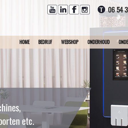
06 54 
HOME
BEDRIJF
WEBSHOP
ONDERHOUD
ONDE
chines,
oorten etc.