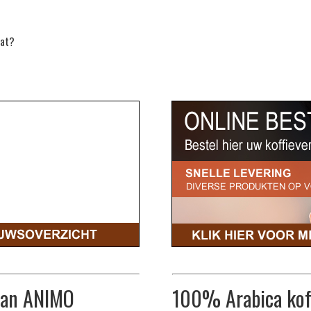
aat?
 van ANIMO
100% Arabica koff