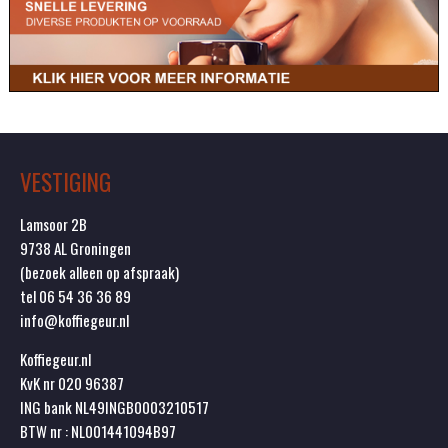
VESTIGING
Lamsoor 2B
9738 AL Groningen
(bezoek alleen op afspraak)
tel 06 54 36 36 89
info@koffiegeur.nl
Koffiegeur.nl
KvK nr 020 96387
ING bank NL49INGB0003210517
BTW nr : NL001441094B97